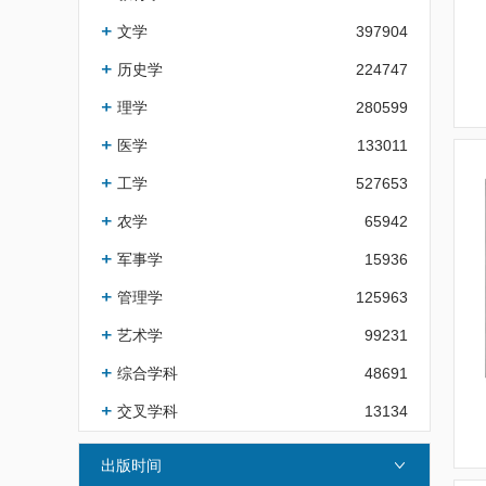
文学
397904
历史学
224747
理学
280599
医学
133011
工学
527653
农学
65942
军事学
15936
管理学
125963
艺术学
99231
综合学科
48691
交叉学科
13134
出版时间