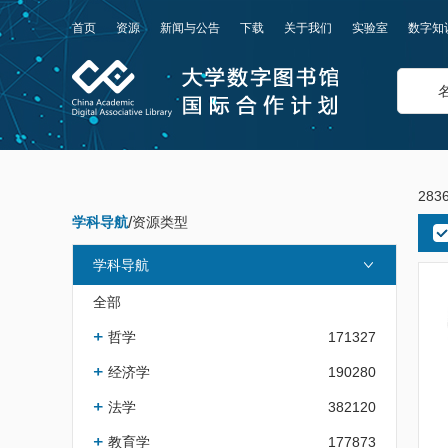
首页
资源
新闻与公告
下载
关于我们
实验室
数字知
283
学科导航
/
资源类型
学科导航
全部
哲学
171327
经济学
190280
法学
382120
教育学
177873