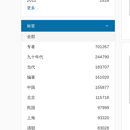
2012
2516
更多...
标签
全部
专著
701267
九十年代
244790
当代
183707
编著
161020
中国
155877
北京
115718
民国
97999
上海
93320
清朝
83028