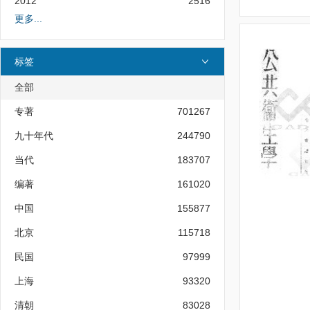
2012
2516
更多...
标签
全部
专著
701267
九十年代
244790
当代
183707
编著
161020
中国
155877
北京
115718
民国
97999
上海
93320
清朝
83028