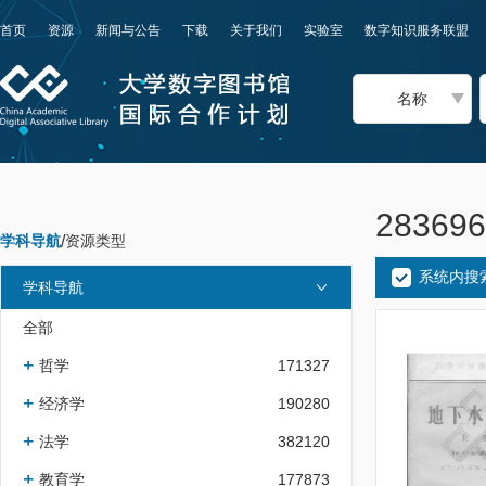
首页
资源
新闻与公告
下载
关于我们
实验室
数字知识服务联盟
名称
2836
学科导航
/
资源类型
系统内搜
学科导航
全部
哲学
171327
经济学
190280
法学
382120
教育学
177873