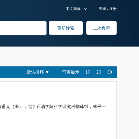
中文简体
登录
/
注册
默认排序
每页显示
10
20
30
B.B.拉甫克（著）；北京石油学院科学研究科翻译组；林平一