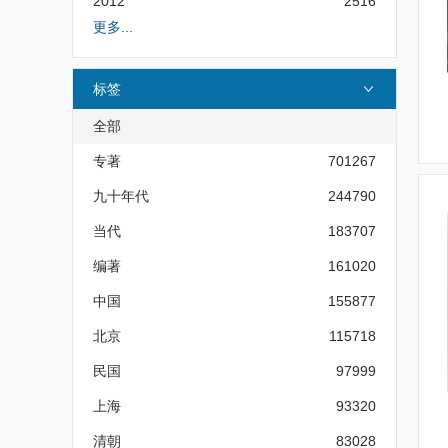
2012
2516
更多...
标签
全部
专著
701267
九十年代
244790
当代
183707
编著
161020
中国
155877
北京
115718
民国
97999
上海
93320
清朝
83028