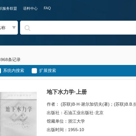
FAQ
识服务联盟
语料中心
名称
6968条记录
系统内搜索
扩展搜索
地下水力学·上册
作者： (苏联)B·H·谢尔加切夫(著)；(苏联)
出版社：石油工业出版社·北京
馆藏单位：浙江大学
出版时间：1955-10