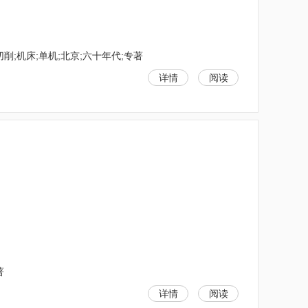
削;机床;单机;北京;六十年代;专著
详情
阅读
著
详情
阅读