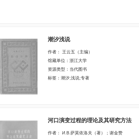
潮汐浅说
作者： 王云五（主编）
馆藏单位：浙江大学
资源类型：当代图书
标签：潮汐;浅说;专著
河口演变过程的理论及其研究方法
作者： И.В.萨莫依洛夫（著）；谢金赞