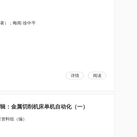
夫（著）；晦闻·徐中平
详情
阅读
二辑：金属切削机床单机自动化（一）
术资料组（编）