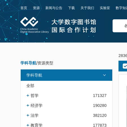
首页
资源
新闻与公告
下载
关于我们
实验室
数字知
283
学科导航
/
资源类型
学科导航
全部
哲学
171327
经济学
190280
法学
382120
教育学
177873