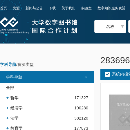
首页
资源
新闻与公告
下载
关于我们
实验室
数字知识服务联盟
名称
2836
学科导航
/
资源类型
系统内搜
学科导航
全部
哲学
171327
经济学
190280
法学
382120
教育学
177873