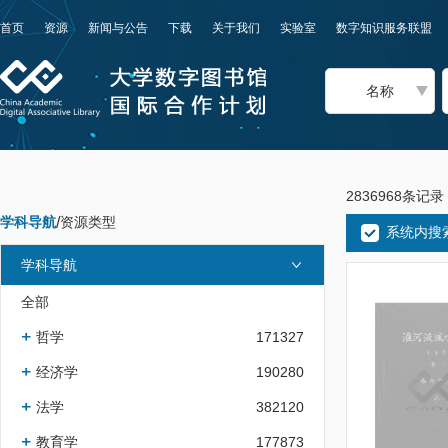
首页
资源
新闻与公告
下载
关于我们
实验室
数字知识服务联盟
名称
2836968条记录
学科导航
/
资源类型
系统内搜
学科导航
全部
哲学
171327
经济学
190280
法学
382120
教育学
177873