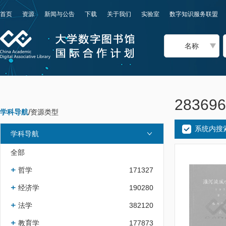
首页
资源
新闻与公告
下载
关于我们
实验室
数字知识服务联盟
名称
2836
学科导航
/
资源类型
系统内搜
学科导航
全部
哲学
171327
经济学
190280
法学
382120
教育学
177873