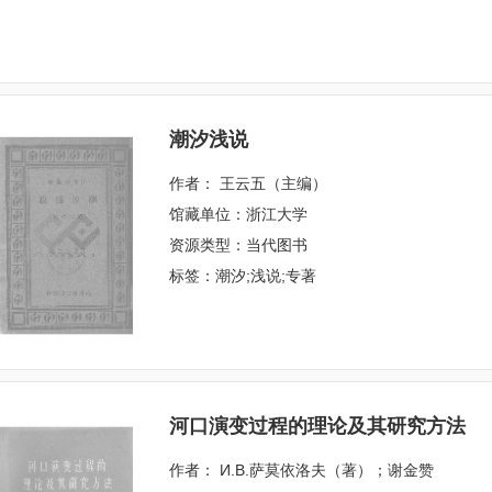
潮汐浅说
作者： 王云五（主编）
馆藏单位：浙江大学
资源类型：当代图书
标签：潮汐;浅说;专著
河口演变过程的理论及其研究方法
作者： И.В.萨莫依洛夫（著）；谢金赞