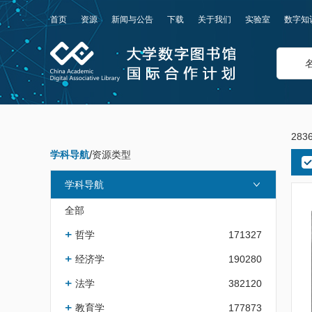
首页
资源
新闻与公告
下载
关于我们
实验室
数字知
283
学科导航
/
资源类型
学科导航
全部
哲学
171327
经济学
190280
法学
382120
教育学
177873