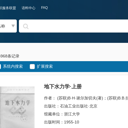
FAQ
识服务联盟
语料中心
名称
6968条记录
系统内搜索
扩展搜索
地下水力学·上册
作者： (苏联)B·H·谢尔加切夫(著)；(苏联)
出版社：石油工业出版社·北京
馆藏单位：浙江大学
出版时间：1955-10