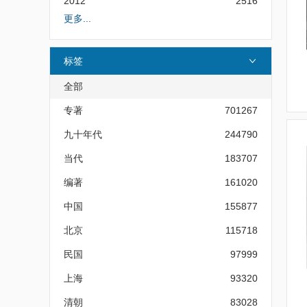
2012
2516
更多...
标签
全部
专著
701267
九十年代
244790
当代
183707
编著
161020
中国
155877
北京
115718
民国
97999
上海
93320
清朝
83028