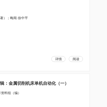
夫（著）；晦闻·徐中平
详情
阅读
二辑：金属切削机床单机自动化（一）
术资料组（编）