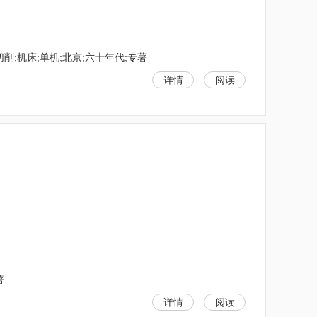
削;机床;单机;北京;六十年代;专著
详情
阅读
著
详情
阅读