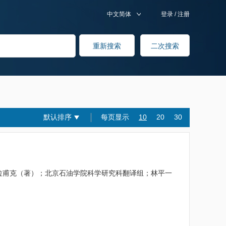
中文简体
登录
/
注册
默认排序
每页显示
10
20
30
B.B.拉甫克（著）；北京石油学院科学研究科翻译组；林平一