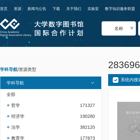
首页
资源
新闻与公告
下载
关于我们
实验室
数字知识服务联盟
名称
2836
学科导航
/
资源类型
系统内搜
学科导航
全部
哲学
171327
经济学
190280
法学
382120
教育学
177873