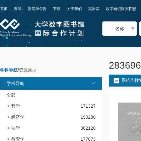
首页
资源
新闻与公告
下载
关于我们
实验室
数字知识服务联盟
名称
2836
学科导航
/
资源类型
系统内搜
学科导航
全部
哲学
171327
经济学
190280
法学
382120
教育学
177873