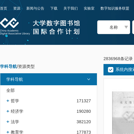
首页
资源
新闻与公告
下载
关于我们
实验室
数字知识服务联盟
名称
2836968条记录
学科导航
/
资源类型
系统内搜
学科导航
全部
哲学
171327
经济学
190280
法学
382120
教育学
177873