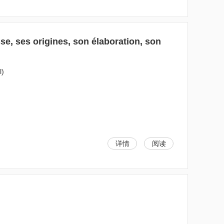
sse, ses origines, son élaboration, son
l)
详情
阅读