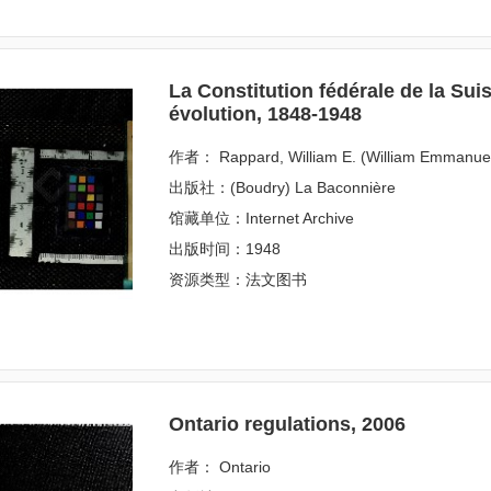
La Constitution fédérale de la Sui
évolution, 1848-1948
作者： Rappard, William E. (William Emmanue
出版社：(Boudry) La Baconnière
馆藏单位：Internet Archive
出版时间：1948
资源类型：法文图书
Ontario regulations, 2006
作者： Ontario