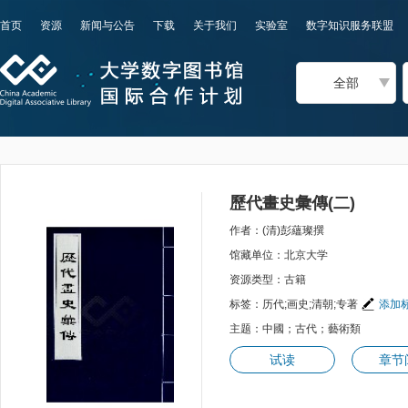
首页
资源
新闻与公告
下载
关于我们
实验室
数字知识服务联盟
全部
歷代畫史彙傳(二)
作者：(清)彭蘊璨撰
馆藏单位：北京大学
资源类型：古籍
标签：历代;画史;清朝;专著
添加
主题：中國；古代；藝術類
试读
章节