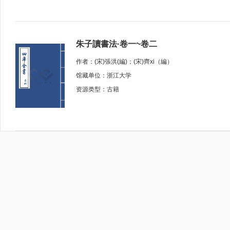
朱子讀書法·卷一~卷二
作者：(宋)張洪(編)；(宋)齊xi（編）
馆藏单位：浙江大学
资源类型：古籍