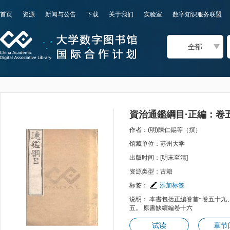
首页
资源
新闻与公告
下载
关于我们
实验室
数字知识服务联盟
全部
資治通鑑綱目·正編：卷
作者：(明)陳仁錫等（撰）
馆藏单位：苏州大学
出版时间：[明末至清]
资源类型：古籍
标签：
添加标签
说明： 本書包括正編卷首~卷五十九
五。 原書缺續編卷十六
试读
章节