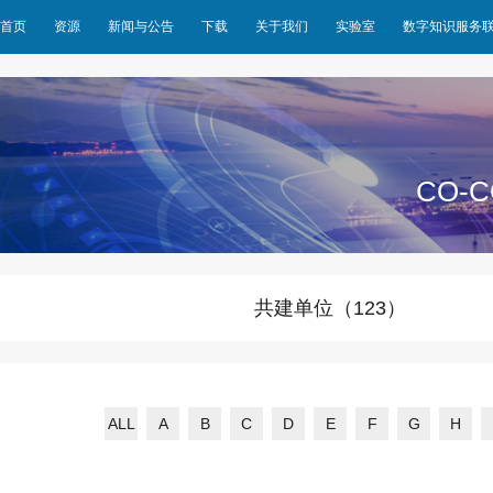
首页
资源
新闻与公告
下载
关于我们
实验室
数字知识服务
CO-C
共建单位（123）
ALL
A
B
C
D
E
F
G
H