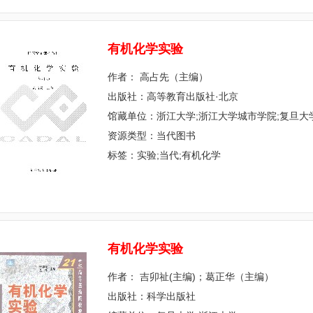
有
机
化
学
实
验
作者： 高占先（主编）
出版社：高等教育出版社·北京
馆藏单位：浙江大学;浙江大学城市学院;复旦大
资源类型：当代图书
标签：实验;当代;有机化学
有
机
化
学
实
验
作者： 吉卯祉(主编)；葛正华（主编）
出版社：科学出版社