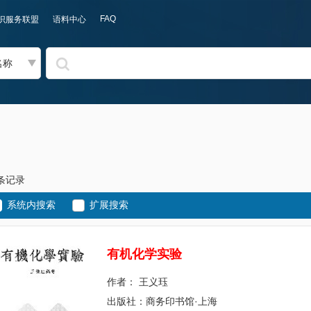
FAQ
识服务联盟
语料中心
名称
5条记录
系统内搜索
扩展搜索
有
机
化
学
实
验
作者： 王义珏
出版社：商务印书馆·上海