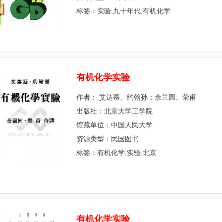
标签：实验;九十年代;有机化学
有
机
化
学
实
验
作者： 艾达慕、约翰孙；余兰园、荣甫
出版社：北京大学工学院
馆藏单位：中国人民大学
资源类型：民国图书
标签：有机化学;实验;北京
有
机
化
学
实
验